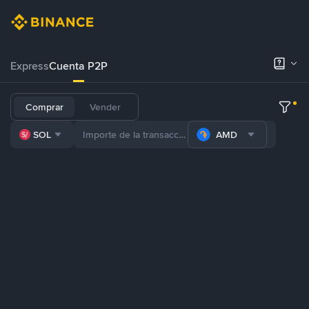
Express
Cuenta P2P
Comprar
Vender
SOL
AMD