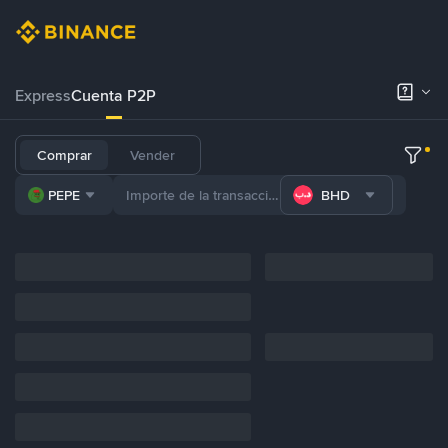
Express
Cuenta P2P
Comprar
Vender
PEPE
BHD