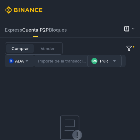
Express
Cuenta P2P
Bloques
Comprar
Vender
ADA
PKR