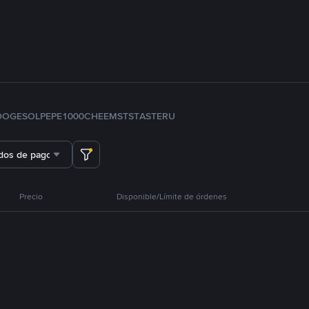
DOGE
SOL
PEPE
1000CHEEMS
TST
ASTER
U
dos de pago
Precio
Disponible/Límite de órdenes