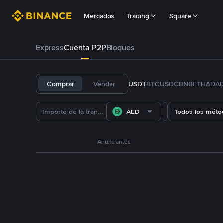
Mercados
Trading
Square
Express
Cuenta P2P
Bloques
Comprar
Vender
USDT
BTC
USDC
BNB
ETH
ADA
AED
Todos los méto
Anunciantes