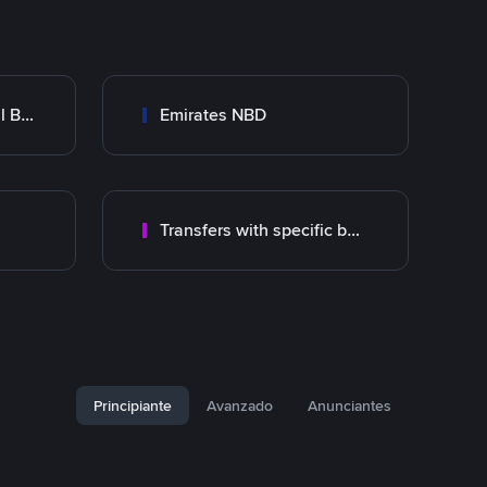
Abu Dhabi Commercial Bank ADCB
Emirates NBD
Transfers with specific bank
Principiante
Avanzado
Anunciantes