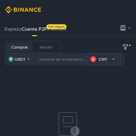
Con seguro
Express
Cuenta P2P
Prémium
Comprar
Vender
USDT
CNY