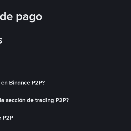
 de pago
s
l en Binance P2P?
a sección de trading P2P?
e P2P