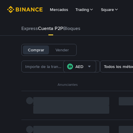
Mercados
Trading
Square
Express
Cuenta P2P
Bloques
Comprar
Vender
AED
Todos los méto
Anunciantes