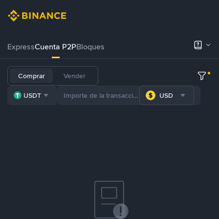
Express
Cuenta P2P
Bloques
Comprar
Vender
USDT
USD