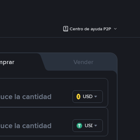
Centro de ayuda P2P
mprar
Vender
USD
USDT