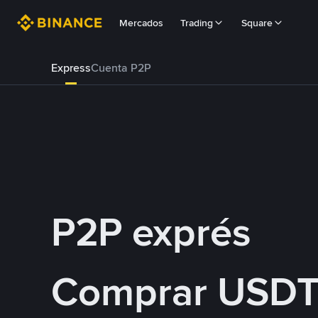
Mercados
Trading
Square
Express
Cuenta P2P
P2P exprés
Comprar USDT