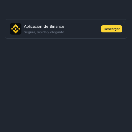
Aplicación de Binance
Descargar
Segura, rápida y elegante
Cómo comprar USDT a través de P2P exprés
Comprar USDT
Vender USDT