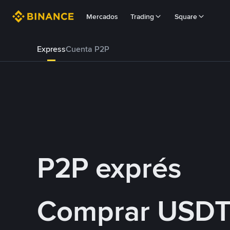
Mercados
Trading
Square
Express
Cuenta P2P
P2P exprés
Comprar USDT