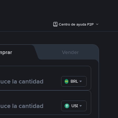
Centro de ayuda P2P
mprar
Vender
BRL
USDT