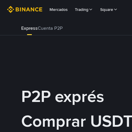
Mercados
Trading
Square
Express
Cuenta P2P
P2P exprés
Comprar USDT