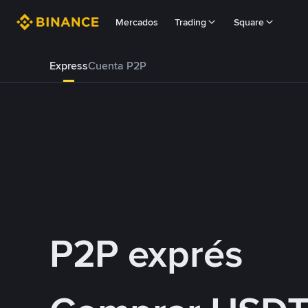
Mercados
Trading
Square
Express
Cuenta P2P
P2P exprés