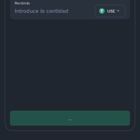
Recibirás
USDT