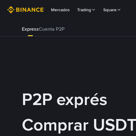
Mercados
Trading
Square
Express
Cuenta P2P
P2P exprés
Comprar USDT