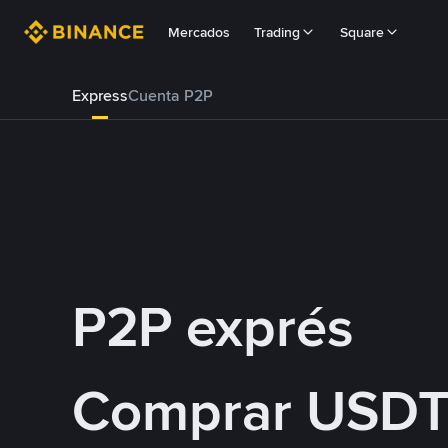
Mercados
Trading
Square
Express
Cuenta P2P
P2P exprés
Comprar USDT