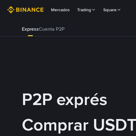
Mercados
Trading
Square
Express
Cuenta P2P
P2P exprés
Comprar USDT