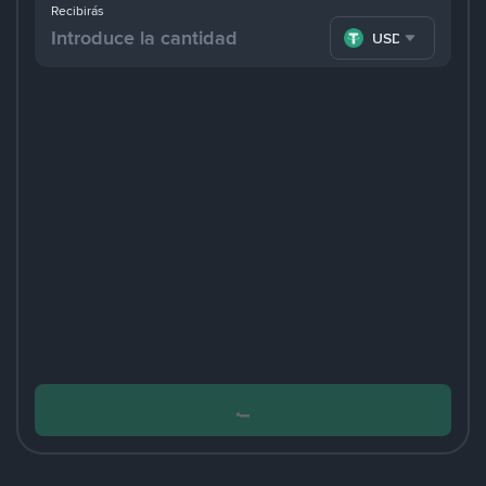
Recibirás
USDT