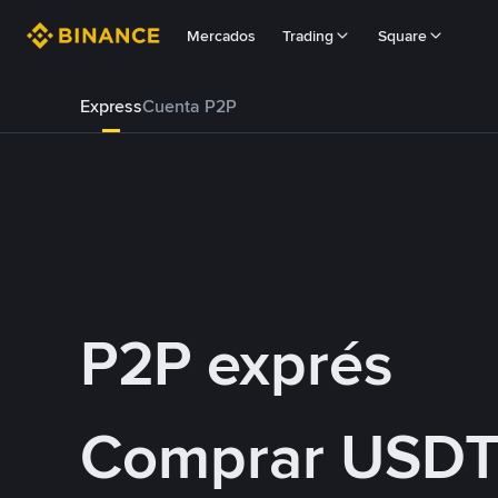
Mercados
Trading
Square
Express
Cuenta P2P
P2P exprés
Comprar USDT