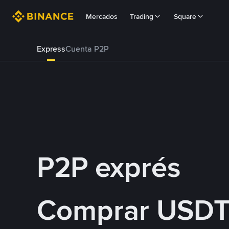
Mercados
Trading
Square
Express
Cuenta P2P
P2P exprés
Comprar USDT