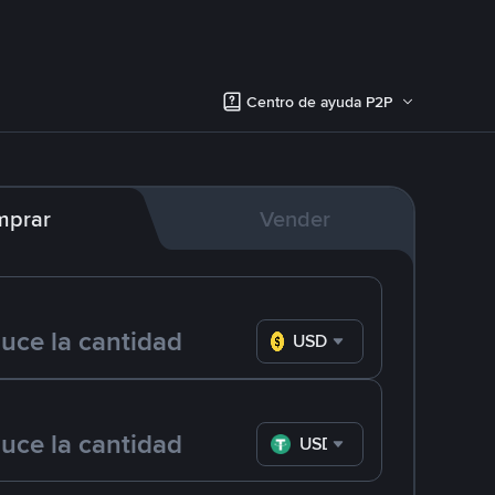
Centro de ayuda P2P
mprar
Vender
USD
USDT