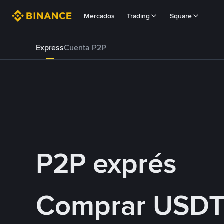
Mercados
Trading
Square
Express
Cuenta P2P
P2P exprés
Comprar USDT