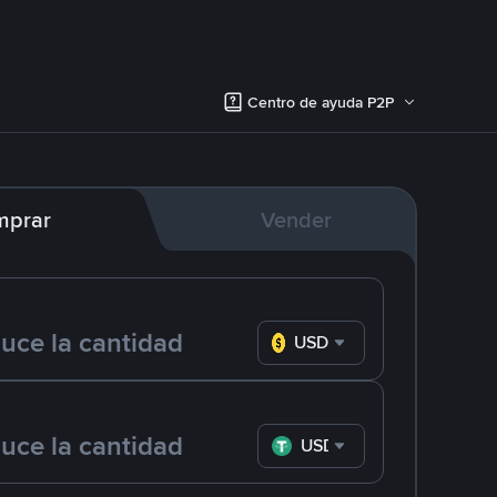
Centro de ayuda P2P
mprar
Vender
USD
USDT