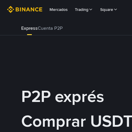
Mercados
Trading
Square
Express
Cuenta P2P
P2P exprés
Comprar USDT