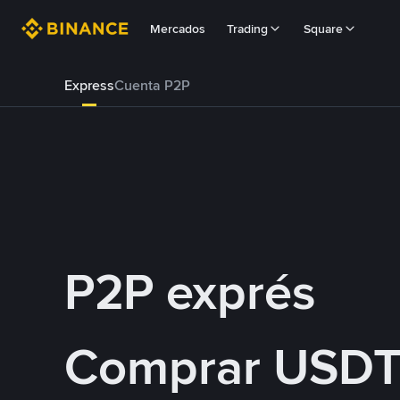
Mercados
Trading
Square
Express
Cuenta P2P
P2P exprés
Comprar USDT