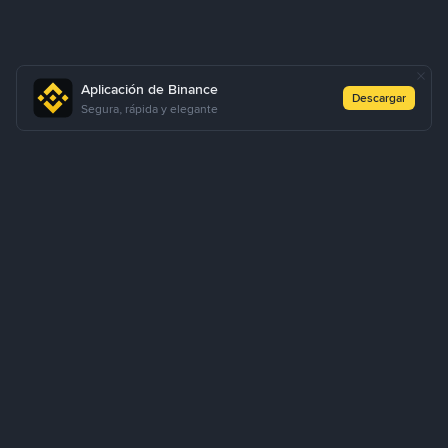
Aplicación de Binance
Descargar
Segura, rápida y elegante
Cómo comprar USDT a través de P2P exprés
Comprar USDT
Vender USDT