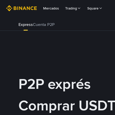
Mercados
Trading
Square
Express
Cuenta P2P
P2P exprés
Comprar USDT