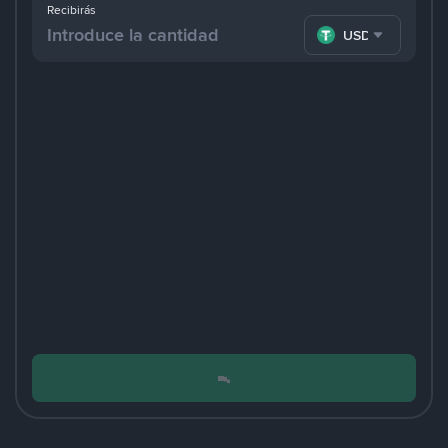
Recibirás
USDT