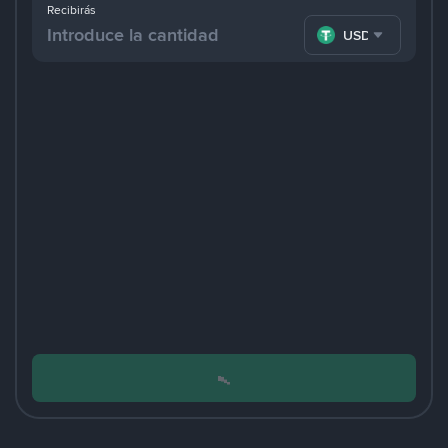
Recibirás
USDT