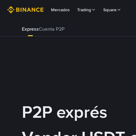
Mercados
Trading
Square
Express
Cuenta P2P
P2P exprés