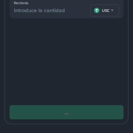
Recibirás
USDT