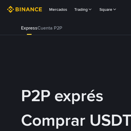
Mercados
Trading
Square
Express
Cuenta P2P
P2P exprés
Comprar USDT