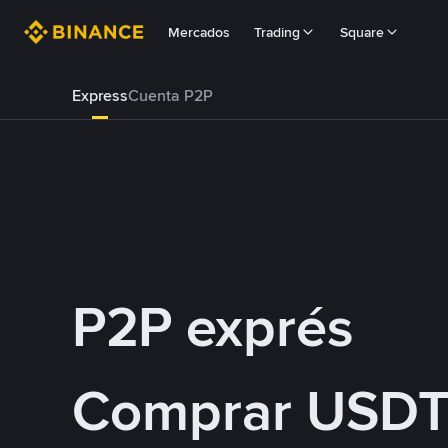
Mercados
Trading
Square
Express
Cuenta P2P
P2P exprés
Comprar USDT