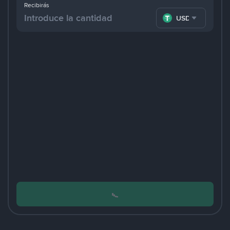
Recibirás
USDT