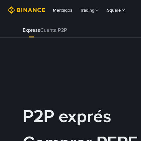
Mercados
Trading
Square
Express
Cuenta P2P
P2P exprés