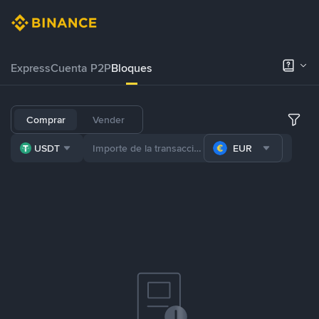
Express
Cuenta P2P
Bloques
Comprar
Vender
USDT
EUR