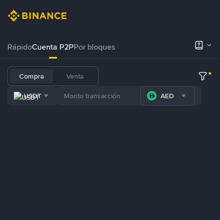
Rápido
Cuenta P2P
Por bloques
Compra
Venta
USDT
AED