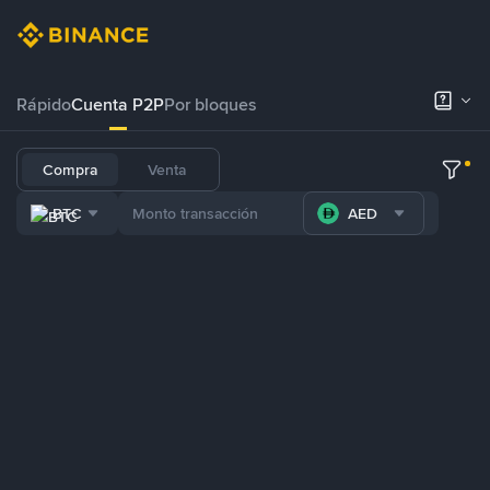
Rápido
Cuenta P2P
Por bloques
Compra
Venta
BTC
AED