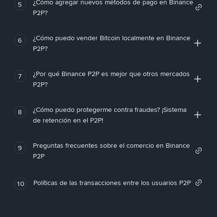
¿Cómo agregar nuevos métodos de pago en Binance
5
P2P?
¿Cómo puedo vender Bitcoin localmente en Binance
6
P2P?
¿Por qué Binance P2P es mejor que otros mercados
7
P2P?
¿Cómo puedo protegerme contra fraudes? ¡Sistema
8
de retención en el P2P!
Preguntas frecuentes sobre el comercio en Binance
9
P2P
Políticas de las transacciones entre los usuarios P2P
10