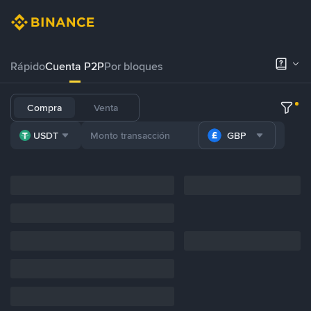
Rápido
Cuenta P2P
Por bloques
Compra
Venta
USDT
GBP