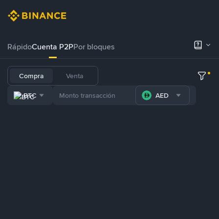
Rápido
Cuenta P2P
Por bloques
Compra
Venta
BTC
AED