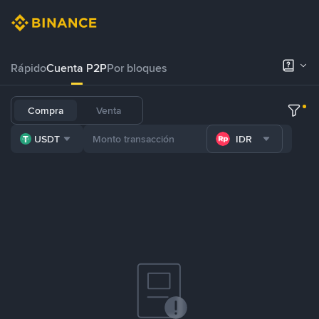
Rápido
Cuenta P2P
Por bloques
Compra
Venta
USDT
IDR