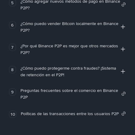
¿Cómo agregar nuevos métodos de pago en Binance
5
P2P?
¿Cómo puedo vender Bitcoin localmente en Binance
6
P2P?
¿Por qué Binance P2P es mejor que otros mercados
7
P2P?
¿Cómo puedo protegerme contra fraudes? ¡Sistema
8
de retención en el P2P!
Preguntas frecuentes sobre el comercio en Binance
9
P2P
Políticas de las transacciones entre los usuarios P2P
10