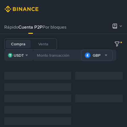
Rápido
Cuenta P2P
Por bloques
Compra
Venta
USDT
GBP