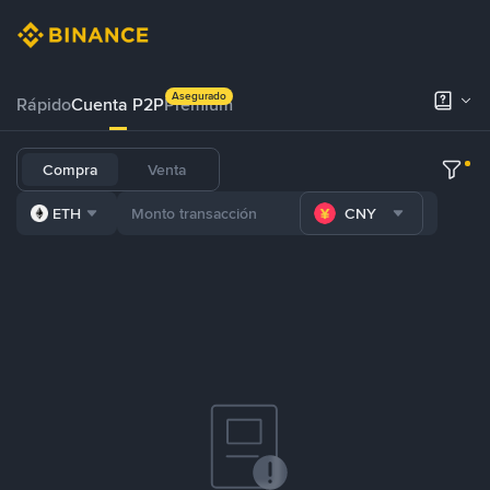
Asegurado
Rápido
Cuenta P2P
Prémium
Compra
Venta
ETH
CNY