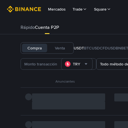
Mercados
Trade
Square
Rápido
Cuenta P2P
Compra
Venta
USDT
BTC
USDC
FDUSD
BNB
E
TRY
Todo método d
Anunciantes