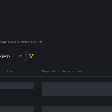
TH
ADA
SHIB
TRX
SOL
ASTER
U
e pago
Precio
Disponible/Límite de la orden