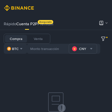
Asegurado
Rápido
Cuenta P2P
Prémium
Compra
Venta
BTC
CNY