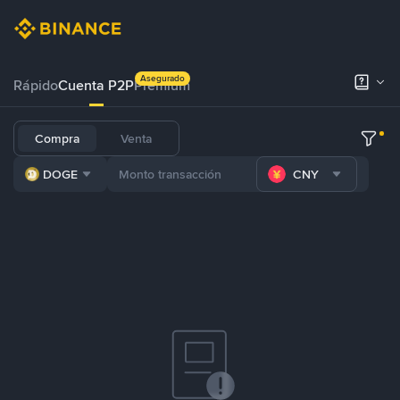
Asegurado
Rápido
Cuenta P2P
Prémium
Compra
Venta
DOGE
CNY