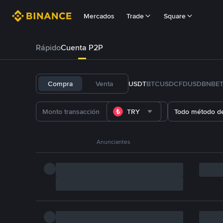
Mercados
Trade
Square
Rápido
Cuenta P2P
Compra
Venta
USDT
BTC
USDC
FDUSD
BNB
E
TRY
Todo método d
Anunciantes