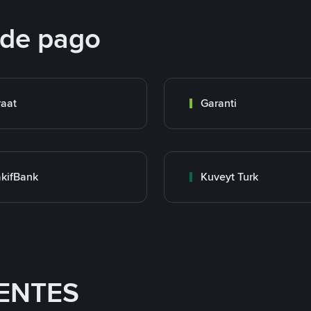
 de pago
raat
Garanti
kifBank
Kuveyt Turk
ENTES