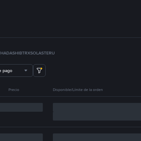
TH
ADA
SHIB
TRX
SOL
ASTER
U
e pago
Precio
Disponible/Límite de la orden