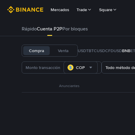
Mercados
Trade
Square
Rápido
Cuenta P2P
Por bloques
Compra
Venta
USDT
BTC
USDC
FDUSD
BNB
E
COP
Todo método d
Anunciantes