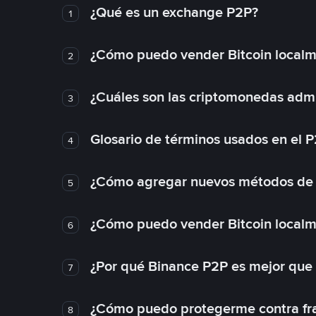
¿Qué es un exchange P2P?
1
¿Cómo puedo vender Bitcoin local
2
¿Cuáles son las criptomonedas admi
3
Glosario de términos usados en el 
4
¿Cómo agregar nuevos métodos de
5
¿Cómo puedo vender Bitcoin local
6
¿Por qué Binance P2P es mejor que
7
¿Cómo puedo protegerme contra frau
8