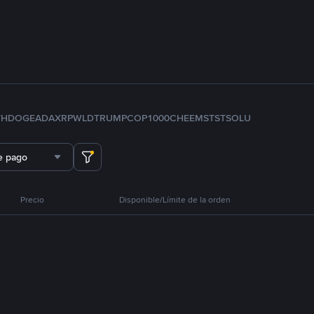
TH
DOGE
ADA
XRP
WLD
TRUMP
COP
1000CHEEMS
TST
SOL
U
e pago
Precio
Disponible/Límite de la orden