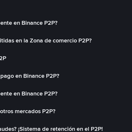
mente en Binance P2P?
tidas en la Zona de comercio P2P?
P2P
 pago en Binance P2P?
mente en Binance P2P?
 otros mercados P2P?
des? ¡Sistema de retención en el P2P!