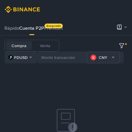
Asegurado
Rápido
Cuenta P2P
Prémium
Compra
Venta
FDUSD
CNY