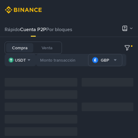
Rápido
Cuenta P2P
Por bloques
Compra
Venta
USDT
GBP