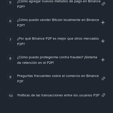
¿Cómo agregar nuevos métodos de pago en Binance
5
P2P?
¿Cómo puedo vender Bitcoin localmente en Binance
6
P2P?
¿Por qué Binance P2P es mejor que otros mercados
7
P2P?
¿Cómo puedo protegerme contra fraudes? ¡Sistema
8
de retención en el P2P!
Preguntas frecuentes sobre el comercio en Binance
9
P2P
Políticas de las transacciones entre los usuarios P2P
10