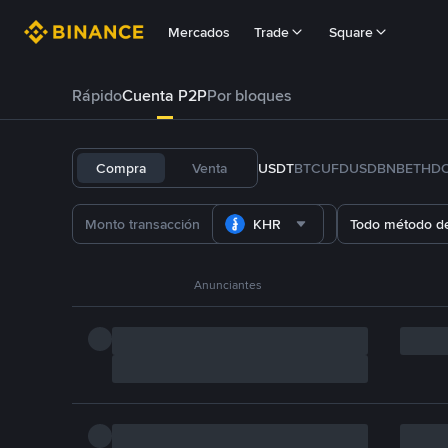
Mercados
Trade
Square
Rápido
Cuenta P2P
Por bloques
Compra
Venta
USDT
BTC
U
FDUSD
BNB
ETH
D
KHR
Todo método d
Anunciantes