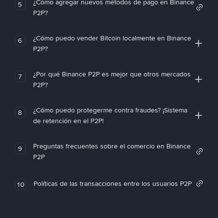
¿Cómo agregar nuevos métodos de pago en Binance
5
P2P?
¿Cómo puedo vender Bitcoin localmente en Binance
6
P2P?
¿Por qué Binance P2P es mejor que otros mercados
7
P2P?
¿Cómo puedo protegerme contra fraudes? ¡Sistema
8
de retención en el P2P!
Preguntas frecuentes sobre el comercio en Binance
9
P2P
Políticas de las transacciones entre los usuarios P2P
10