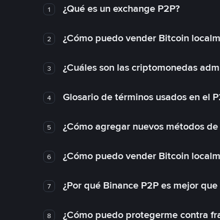
¿Qué es un exchange P2P?
1
¿Cómo puedo vender Bitcoin local
2
¿Cuáles son las criptomonedas admi
3
Glosario de términos usados en el 
4
¿Cómo agregar nuevos métodos de
5
¿Cómo puedo vender Bitcoin local
6
¿Por qué Binance P2P es mejor que
7
¿Cómo puedo protegerme contra frau
8