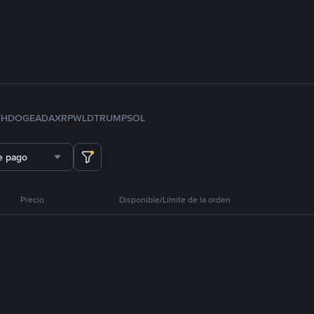
TH
DOGE
ADA
XRP
WLD
TRUMP
SOL
e pago
Precio
Disponible/Límite de la orden