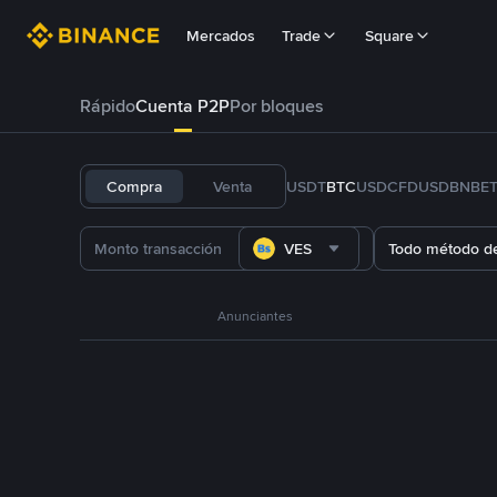
Mercados
Trade
Square
Rápido
Cuenta P2P
Por bloques
Compra
Venta
USDT
BTC
USDC
FDUSD
BNB
E
VES
Todo método d
Anunciantes