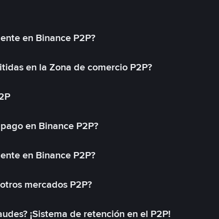
mente en Binance P2P?
tidas en la Zona de comercio P2P?
P2P
 pago en Binance P2P?
mente en Binance P2P?
 otros mercados P2P?
des? ¡Sistema de retención en el P2P!